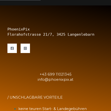
c
h
r
i
c
h
PhoenixPix
t
Florahofstrasse 21/7, 3425 Langenlebarn
+43 699 11021345
info@phoenixpix.at
/
UNSCHLAGBARE VORTEILE
keine teuren Start- & Landegebühren