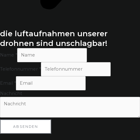
die luftaufnahmen unserer
drohnen sind unschlagbar!
Name
*
Telefonnummer
*
N
Email
*
a
m
Nachricht
e
T
e
l
e
ABSENDEN
f
o