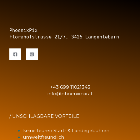
n
n
u
m
PhoenixPix
m
Florahofstrasse 21/7, 3425 Langenlebarn
e
r
N
a
c
h
r
i
+43 699 11021345
c
info@phoenixpix.at
h
t
/
UNSCHLAGBARE VORTEILE
keine teuren Start- & Landegebühren
umweltfreundlich